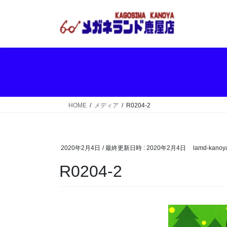
コ
ナ
ン
ビ
テ
ゲ
ン
ー
ツ
シ
へ
ョ
ス
ン
キ
に
ッ
移
HOME
メディア
R0204-2
プ
動
2020年2月4日
/ 最終更新日時 :
2020年2月4日
lamd-kanoy
R0204-2