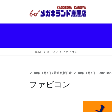
コ
ナ
ン
ビ
テ
ゲ
ン
ー
ツ
シ
へ
ョ
ス
ン
キ
に
ッ
移
HOME
メディア
ファビコン
プ
動
2018年11月7日
/ 最終更新日時 :
2018年11月7日
lamd-kan
ファビコン